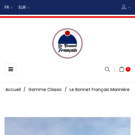
FR
EUR
Basculer
☰
0
la
navigation
Accueil
Gamme Classic
Le Bonnet Français Marinière