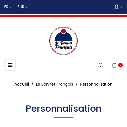
FR
EUR
Basculer
☰
0
la
navigation
Accueil
Le Bonnet Français
Personnalisation
Personnalisation