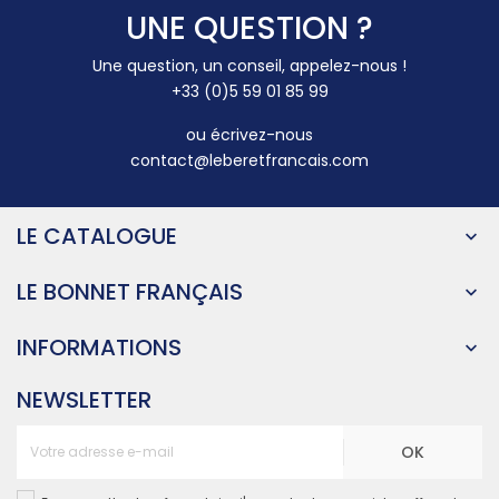
UNE QUESTION ?
Une question, un conseil, appelez-nous !
+33 (0)5 59 01 85 99
ou écrivez-nous
contact@leberetfrancais.com
LE CATALOGUE

LE BONNET FRANÇAIS

INFORMATIONS

NEWSLETTER
OK