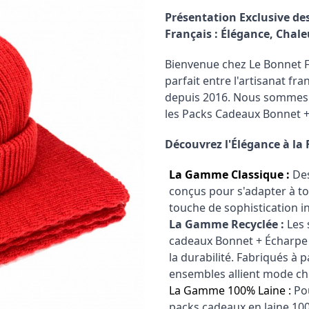
Présentation Exclusive d
Français : Élégance, Chal
Bienvenue chez Le Bonnet F
parfait entre l'artisanat fr
depuis 2016. Nous sommes f
les Packs Cadeaux Bonnet +
Découvrez l'Élégance à la
La Gamme Classique :
Des
conçus pour s'adapter à to
touche de sophistication i
La Gamme Recyclée :
Les 
cadeaux Bonnet + Écharpe
la durabilité. Fabriqués à 
ensembles allient mode ch
La Gamme 100% Laine :
Pou
packs cadeaux en laine 10