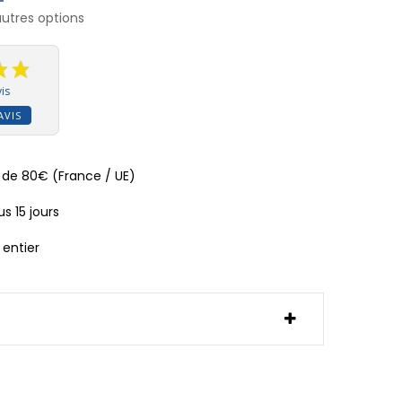
autres options
is
AVIS
ir de 80€ (France / UE)
s 15 jours
 entier