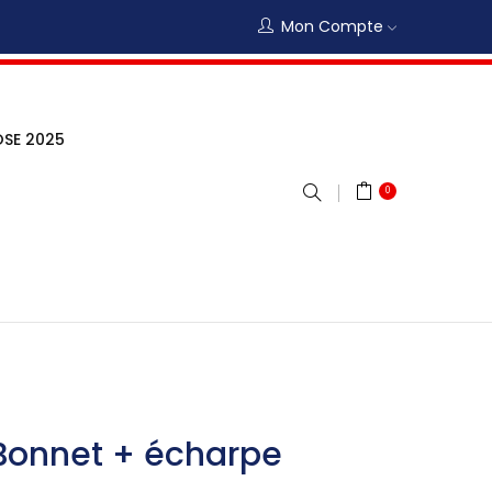
Mon Compte
SE 2025
0
Bonnet + écharpe