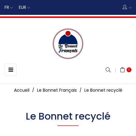
FR
EUR
Basculer
☰
0
la
navigation
Accueil
Le Bonnet Français
Le Bonnet recyclé
Le Bonnet recyclé