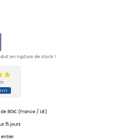
uit en rupture de stock !
is
AVIS
ir de 80€ (France / UE)
s 15 jours
 entier