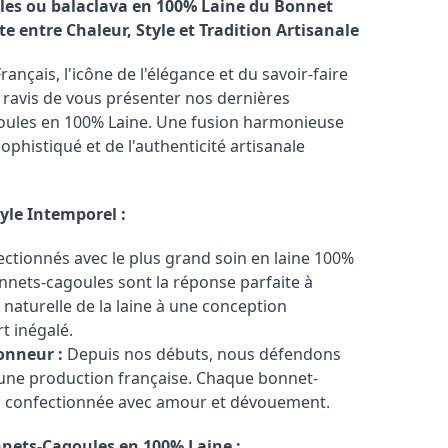
es ou balaclava en 100% Laine du Bonnet
ite entre Chaleur, Style et Tradition Artisanale
nçais, l'icône de l'élégance et du savoir-faire
ravis de vous présenter nos dernières
goules en 100% Laine. Une fusion harmonieuse
sophistiqué et de l'authenticité artisanale
yle Intemporel :
ctionnés avec le plus grand soin en laine 100%
nets-cagoules sont la réponse parfaite à
ur naturelle de la laine à une conception
t inégalé.
Honneur :
Depuis nos débuts, nous défendons
 d'une production française. Chaque bonnet-
e, confectionnée avec amour et dévouement.
nets-Cagoules en 100% Laine :