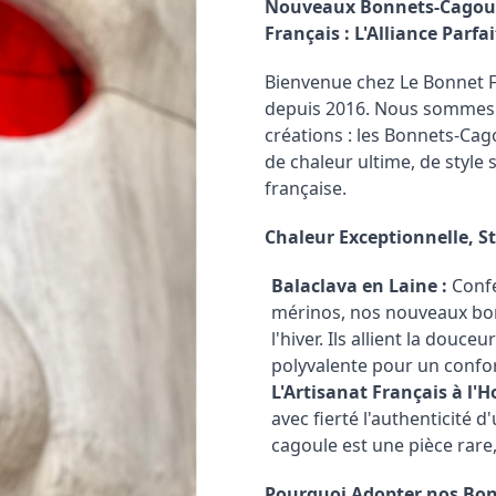
Nouveaux Bonnets-Cagoul
Français : L'Alliance Parfa
Bienvenue chez Le Bonnet Fra
depuis 2016. Nous sommes 
créations : les Bonnets-Ca
de chaleur ultime, de style 
française.
Chaleur Exceptionnelle, St
Balaclava en Laine :
Confe
mérinos, nos nouveaux bon
l'hiver. Ils allient la douce
polyvalente pour un confor
L'Artisanat Français à l'
avec fierté l'authenticité
cagoule est une pièce rar
Pourquoi Adopter nos Bon