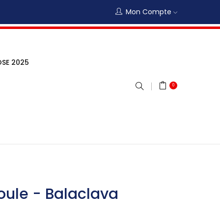
Mon Compte
SE 2025
0
ule - Balaclava