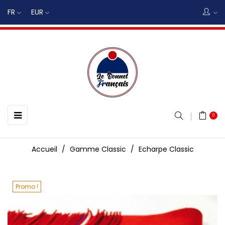
FR
EUR
Basculer
☰
0
la
navigation
Accueil
Gamme Classic
Echarpe Classic
Promo !