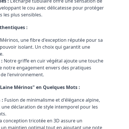
és :
L'écharpe tubulaire offre une sensation de
eloppant le cou avec délicatesse pour protéger
s les plus sensibles.
thentiques :
Mérinos, une fibre d'exception réputée pour sa
pouvoir isolant. Un choix qui garantit une
e.
 :
Notre griffe en cuir végétal ajoute une touche
rne notre engagement envers des pratiques
 de l'environnement.
 Laine Mérinos" en Quelques Mots :
 :
Fusion de minimalisme et d'élégance alpine,
t une déclaration de style intemporel pour les
ts.
a conception tricotée en 3D assure un
t un maintien optimal tout en ajoutant une note