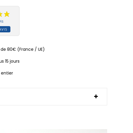
is
AVIS
ir de 80€ (France / UE)
s 15 jours
 entier