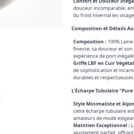
Confort et Douceur Inégal
douceur incomparable, env
du froid hivernal les visage
Composition et Détails Au
Composition :
100% Laine 
finesse, sa douceur et son 
expérience de port inégalé
Griffe LBF en Cuir Végétal
de sophistication et inca
durables et respectueuses
L'Écharpe Tubulaire "Pure
Style Minimaliste et Alpin
cette écharpe tubulaire es
amateurs de mode exigean
Maintien Exceptionnel :
L
ajustement parfait, offran